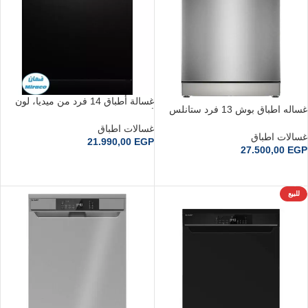
غسالة أطباق 14 فرد من ميديا، لون
غساله اطباق بوش 13 فرد ستانلس
أسود، موديل MDWEF1433D(B)-WI-
SMS26AI00V
EG
غسالات اطباق
غسالات اطباق
21.990,00
EGP
27.500,00
EGP
إضافة إلى السلة
إضافة إلى السلة
للبيع