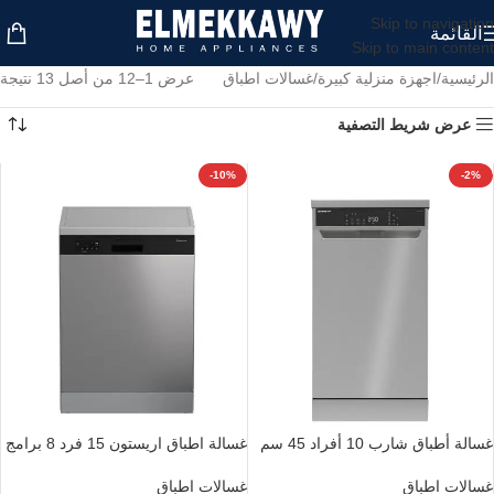
Skip to navigation
القائمة
Skip to main content
الرئيسية
اجهزة منزلية كبيرة
غسالات اطباق
عرض 1–12 من أصل 13 نتيجة
عرض شريط التصفية
-10%
-2%
غسالة أطباق شارب 10 أفراد 45 سم
غسالة اطباق اريستون 15 فرد 8 برامج
شاشة رقمية 6 برامج استانلس QW-
انفرتر DFN856XQ
V610-SS
غسالات اطباق
غسالات اطباق