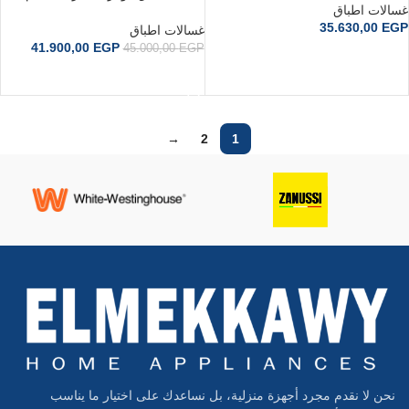
QW-V1015A-BK
غسالات اطباق
انفرتر ديجيتال 8 برنامج
35.630,00
EGP
أسودHF5C7F1PB-EG
غسالات اطباق
41.900,00
EGP
45.000,00
EGP
إضافة إلى السلة
إضافة إلى السلة
→
2
1
نحن لا نقدم مجرد أجهزة منزلية، بل نساعدك على اختيار ما يناسب