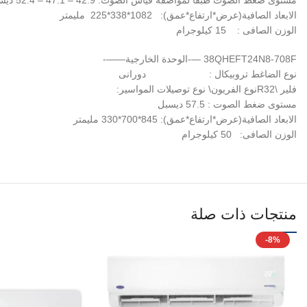
مستوى ضغط الصوت طبقا لمواصفة قياس الصوت: 42.9 – 47.1 – 52.4 ديسبل
الابعاد الصافية(عرض*ارتفاع*عمق): 1082*338*225 مليمتر
الوزن الصافى : 15 كيلوجرام
38QHEFT24N8-708F —-الوحدة الخارجية——-
نوع الضاغط تروبيكال : دورانى
فلير \R32نوع الفريون\ نوع توصيلات المواسير:
مستوى ضغط الصوت : 57.5 ديسبل
الابعاد الصافية(عرض*ارتفاع*عمق): 845*700*330 مليمتر
الوزن الصافى: 50 كيلوجرام
منتجات ذات صلة
-8%