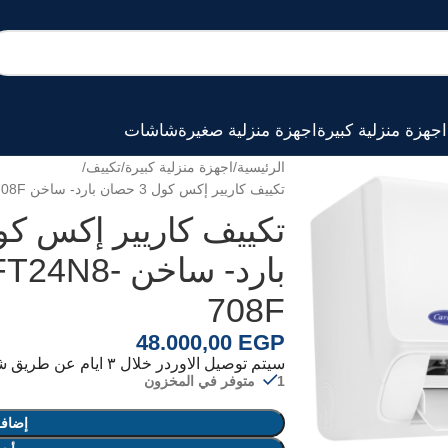
اجهزة منزلية كبيرة
اجهزة منزلية صغيرة
شاشات
الرئيسية
اجهزة منزلية كبيرة
تكييف
تكييف كاريير إكس كول 3 حصان بارد- ساخن 53QHEFT24N8-708F
بارد- ساخن 8
708F
48.000,00
EGP
سيتم توصيل الاوردر خلال ٣ ايام عن طريق شركة الشحن الخاصة بنا
1 متوفر في المخزون
إضافة