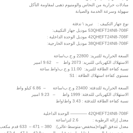
مبادلات حرارية من النحاس والومنيوم ذهبى لمقاومة التآكل
سهولة وسرعة الخدمة والصيانة
نوع جهاز التكييف : تبريد \ تدفئة
53QHEFT24N8-708F موديل جهاز التكييف:
42QHEFT24N8-708F موديل الوحدة الداخلية :
38QHEFT24N8-708F موديل الوحدة الخارجية:
السعة الحرارية للتبريد: 22800 و.ح.ب\ساعة
الاستهلاك الكهربائى للتبريد: 2073 واط – 9.62 امبير
نسبة كفاءة الطاقة للتبريد: 11.00 و.ح.ب\واط.ساعة
مستوى كفاءة استهلاك الطاقة : S1
السعة الحرارية للتدفئة: 23400 و.ح.ب\ساعة – 6.86 كيلو واط
الاستهلاك الكهربائى للتدفئة: 1999 واط – 9.23 امبير
نسبة كفاءة الطاقة للتدفئة : 3.43 واط\واط
42QHEFT24N8-708F ———— الوحدة الداخلية
معدل إزالة الرطوبة : 2.6 لتر\ساعة
معدل تتدفق الهواء(منخفض-متوسط-عالى): 380 – 471 – 633 قدم مكعب\دقيقة