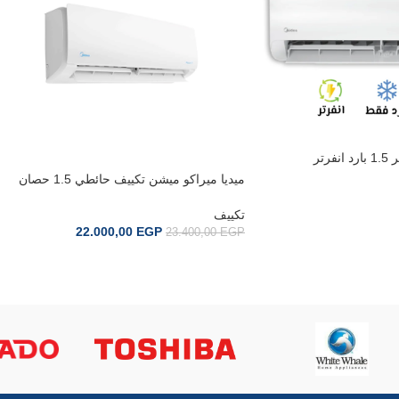
تكييف ميديا ايكو ماستر 1.5 بارد انفرتر
(Ecomaster Inverter) M1SEFT-12CRDN8F-
ميديا ميراكو ميشن تكييف حائطي 1.5 حصان
بارد فقط MSC1T-12CR-N
تكييف
22.000,00
EGP
23.400,00
EGP
إضافة إلى السلة