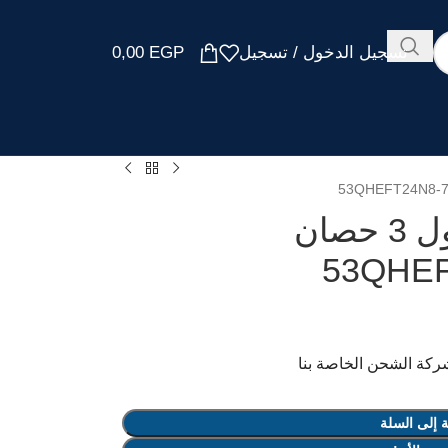
تسجيل الدخول / تسجيل
EGP
0,00
تكييف كاريير إكس كول 3 حصان
53QHEFT24N-
 إلى السلة