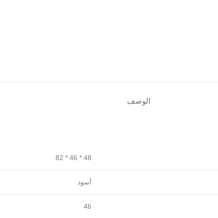
الوصف
48 * 46 * 82
أسود
46