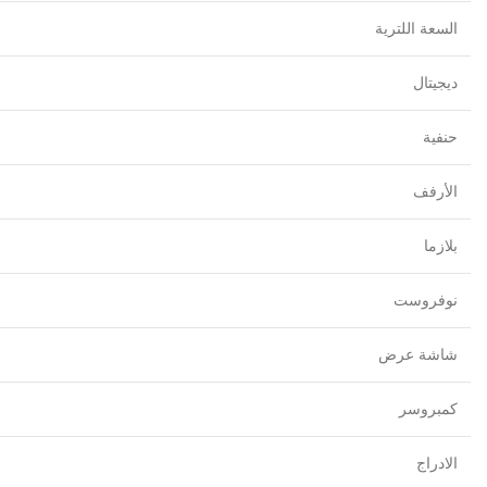
السعة اللترية
ديجيتال
حنفية
الأرفف
بلازما
نوفروست
شاشة عرض
كمبروسر
الادراج