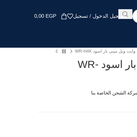
تسجيل الدخول / تسجيل
EGP
0,00
وايت ويل مينى بار اسود WR-H4K
ثلاجة وايت ويل مينى بار اسود WR-