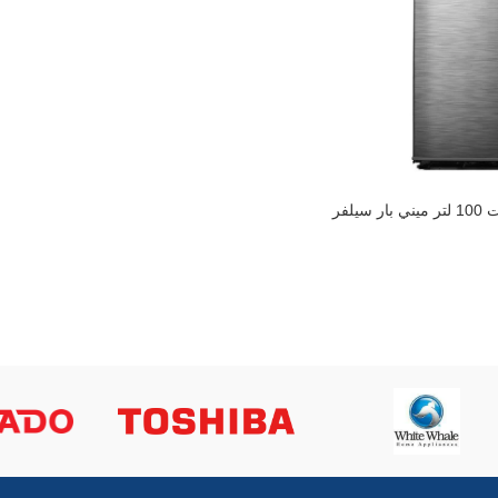
ثلاجة تورنيدو ديفروست 100 لتر ميني بار سيلفر