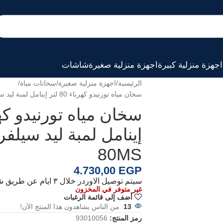
اجهزة منزلية كبيرة
اجهزة منزلية صغيرة
شاشات
الرئيسية
اجهزة منزلية صغيرة
سخانات مياة
سخان مياه تورنيدو كهرباء 80 لتر إينامل لمبة ليد سيلفر TEEE-80MS
80MS
4.730,00
EGP
سيتم توصيل الاوردر خلال ٣ ايام عن طريق شركة الشحن الخاصة بنا
غير متوفر في المخزون
أضف إلى قائمة الرغبات
13
من الناس يشاهدون هذا المنتج الآن!
رمز المنتج:
93010056