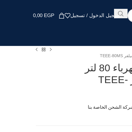
تسجيل الدخول / تسجيل
EGP
0,00
سخان مياه تورنيدو كهرباء 80 لتر
إينامل لمبة ليد سيلفر TEEE-