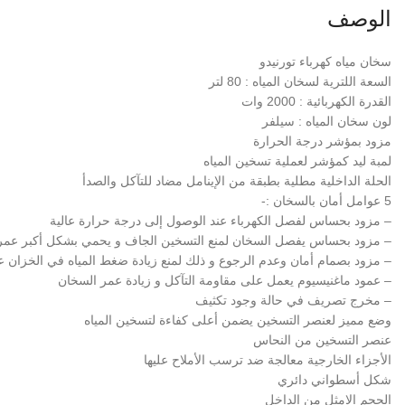
الوصف
سخان مياه كهرباء تورنيدو
السعة اللترية لسخان المياه : 80 لتر
القدرة الكهربائية : 2000 وات
لون سخان المياه : سيلفر
مزود بمؤشر درجة الحرارة
لمبة ليد كمؤشر لعملية تسخين المياه
الحلة الداخلية مطلية بطبقة من الإينامل مضاد للتآكل والصدأ
5 عوامل أمان بالسخان :-
– مزود بحساس لفصل الكهرباء عند الوصول إلى درجة حرارة عالية
– مزود بحساس يفصل السخان لمنع التسخين الجاف و يحمي بشكل أكبر عمر
– مزود بصمام أمان وعدم الرجوع و ذلك لمنع زيادة ضغط المياه في الخزان عن 8 
– عمود ماغنيسيوم يعمل على مقاومة التآكل و زيادة عمر السخان
– مخرج تصريف في حالة وجود تكثيف
وضع مميز لعنصر التسخين يضمن أعلى كفاءة لتسخين المياه
عنصر التسخين من النحاس
الأجزاء الخارجية معالجة ضد ترسب الأملاح عليها
شكل أسطواني دائري
الحجم الامثل من الداخل