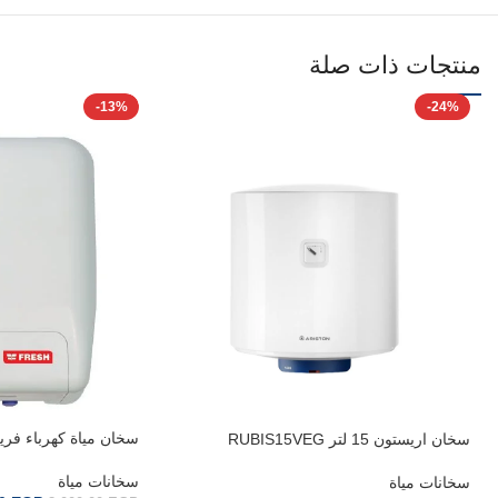
منتجات ذات صلة
-13%
-24%
سخان مياة كهرباء فريش 15
سخان اريستون 15 لتر RUBIS15VEG
سخانات مياة
سخانات مياة