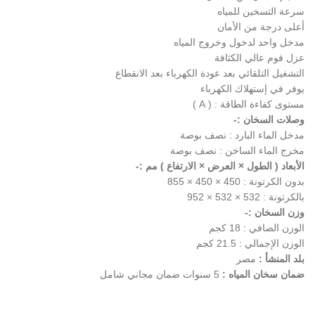
سرعة التسخين للمياه
أعلى درجة من الأمان
مدخل واحد لدخول وخروج المياه
عزل فوم عالي الكثافة
التشغيل التلقائي بعد عودة الكهرباء بعد الانقطاع
يوفر في إستهلاك الكهرباء
مستوى كفاءة الطاقة : ( A )
وصلات السخان :-
مدخل الماء البارد : نصف بوصة
مخرج الماء الساخن : نصف بوصة
الأبعاد ( الطول × العرض × الارتفاع ) مم :-
بدون الكرتونة : 450 × 450 × 855
بالكرتونة : 532 × 532 × 952
وزن السخان :-
الوزن الصافي : 18 كجم
الوزن الإجمالي : 21.5 كجم
بلد المنشأ :
مصر
ضمان سخان المياه :
5 سنوات ضمان مجاني شامل