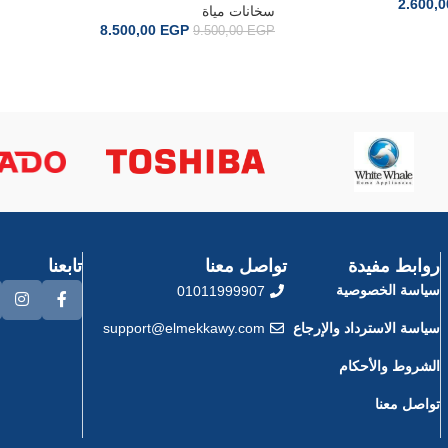
2.600,
pro 8530940
سخانات مياة
8.500,00
EGP
9.500,00
EGP
إضافة إلى السلة
روابط مفيدة
تواصل معنا
تابعنا
سياسة الخصوصية
01011999907
سياسة الاسترداد والإرجاع
support@elmekkawy.com
الشروط والأحكام
تواصل معنا