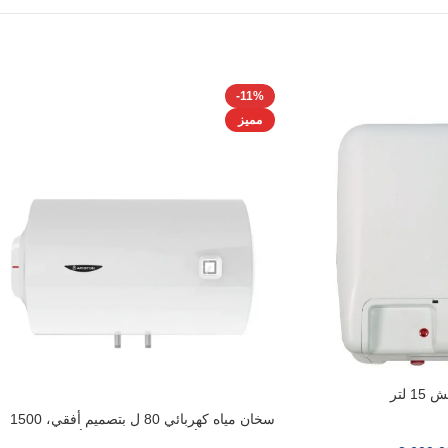
-11%
مميز
 لتر
سخان مياه كهربائي 80 ل بتصميم أفقي، 1500
وات، تسخين أسرع 3 مرات بلون أبيض – O’pro