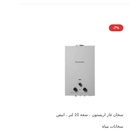
-13%
-7%
سخان غاز اريستون ، سعة 10 لتر ، ابيض
سخان 80 لتر اري
بالشاحن
RUBIS PRO 80 V EG
سخانات مياة
سخانات مياة