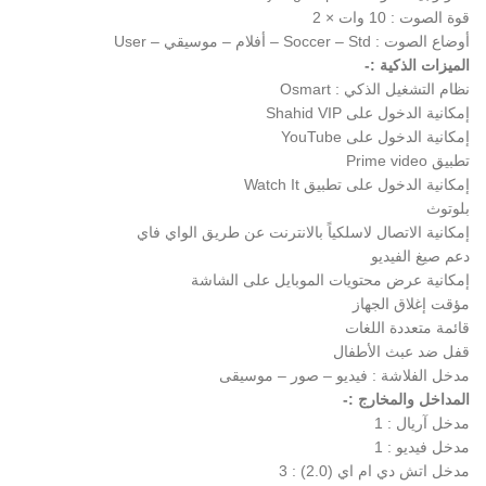
قوة الصوت : 10 وات × 2
أوضاع الصوت : Soccer – Std – أفلام – موسيقي – User
الميزات الذكية :-
نظام التشغيل الذكي : Osmart
إمكانية الدخول على Shahid VIP
إمكانية الدخول على YouTube
تطبيق Prime video
إمكانية الدخول على تطبيق Watch It
بلوتوث
إمكانية الاتصال لاسلكياً بالانترنت عن طريق الواي فاي
دعم صيغ الفيديو
إمكانية عرض محتويات الموبايل على الشاشة
مؤقت إغلاق الجهاز
قائمة متعددة اللغات
قفل ضد عبث الأطفال
مدخل الفلاشة : فيديو – صور – موسيقى
المداخل والمخارج :-
مدخل آريال : 1
مدخل فيديو : 1
مدخل اتش دي ام اي (2.0) : 3