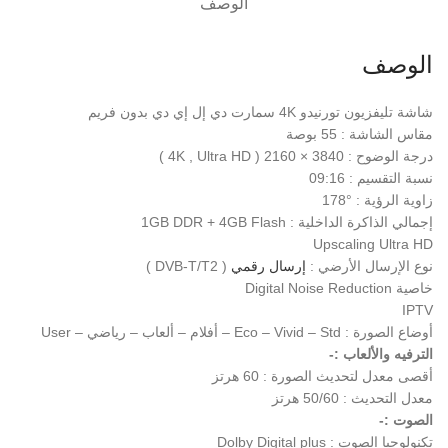
الوصف
الوصف
شاشة تليفزيون تورنيدو 4K سمارت دي إل إي دي بدون فريم
مقاس الشاشة : 55 بوصة
درجة الوضوح : 3840 × 2160 ( 4K , Ultra HD )
نسبة التقسيم : 09:16
زاوية الرؤية : °178
إجمالي الذاكرة الداخلية : 1GB DDR + 4GB Flash
Upscaling Ultra HD
نوع الإرسال الأرضي :
إرسال رقمي
( DVB-T/T2 )
خاصية Digital Noise Reduction
IPTV
أوضاع الصورة : Eco – Vivid – Std – أفلام – ألعاب – رياضي – User
الترفيه والألعاب :-
أقصى معدل لتحديث الصورة : 60 هرتز
معدل التحديث : 50/60 هرتز
الصوت :-
تكنولوجيا الصوت : Dolby Digital plus