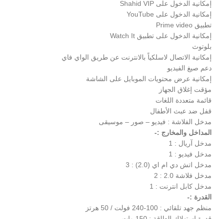
إمكانية الدخول على Shahid VIP
إمكانية الدخول على YouTube
تطبيق Prime video
إمكانية الدخول على تطبيق Watch It
بلوتوث
إمكانية الاتصال لاسلكياً بالانترنت عن طريق الواي فاي
دعم صيغ الفيديو
إمكانية عرض محتويات الموبايل على الشاشة
مؤقت إغلاق الجهاز
قائمة متعددة اللغات
قفل ضد عبث الأطفال
مدخل الفلاشة : فيديو – صور – موسيقى
المداخل والمخارج :-
مدخل آريال : 1
مدخل فيديو : 1
مدخل اتش دي ام اي (2.0) : 3
مدخل فلاشة 2.0 : 2
مدخل كابل انترنت : 1
القدرة :-
منظم جهد تلقائي : 100-240 فولت / 50 هرتز
قدرة استهلاك الطاقة : 150 وات