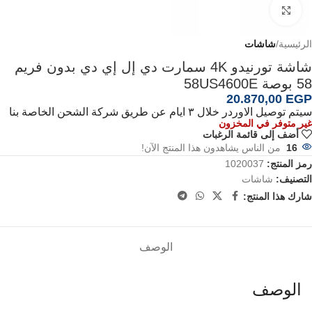
اضغط للتكبير
الرئيسية
شاشات
شاشة تورنيدو 4K سمارت دي إل إي دي بدون فريم
58 بوصة 58US4600E
20.870,00
EGP
سيتم توصيل الاوردر خلال ٣ ايام عن طريق شركة الشحن الخاصة بنا
غير متوفر في المخزون
أضف إلى قائمة الرغبات
16
من الناس يشاهدون هذا المنتج الآن!
رمز المنتج:
1020037
التصنيف:
شاشات
شارك هذا المنتج:
الوصف
الوصف