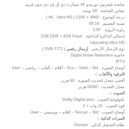
شاشة تليفزيون تورنيدو 4K سمارت دي إل إي دي بدون فريم
مقاس الشاشة : 58 بوصة
درجة الوضوح : 3840 × 2160 ( 4K , Ultra HD )
نسبة التقسيم : 09:16
زاوية الرؤية : °178
إجمالي الذاكرة الداخلية : 1GB DDR + 4GB Flash
Upscaling Ultra HD
نوع الإرسال الأرضي :
إرسال رقمي
( DVB-T/T2 )
خاصية Digital Noise Reduction
IPTV
أوضاع الصورة : Eco – Vivid – Std – أفلام – ألعاب – رياضي – User
الترفيه والألعاب :-
أقصى معدل لتحديث الصورة : 60 هرتز
معدل التحديث : 50/60 هرتز
الصوت :-
تكنولوجيا الصوت : Dolby Digital plus
قوة الصوت : 10 وات × 2
أوضاع الصوت : Soccer – Std – أفلام – موسيقي – User
الميزات الذكية :-
نظام التشغيل الذكي : Osmart