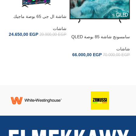
شاشة ال جى 65 بوصة ماجيك
ريموت 8500
شاشات
24.650,00
EGP
29.900,00
EGP
سامسونج شاشة 85 بوصة QLED
Q7F Vision AI TV 85Q7F
إضافة إلى السلة
شاشات
شاش
66.000,00
EGP
70.000,00
EGP
شا
إضافة إلى السلة
GP