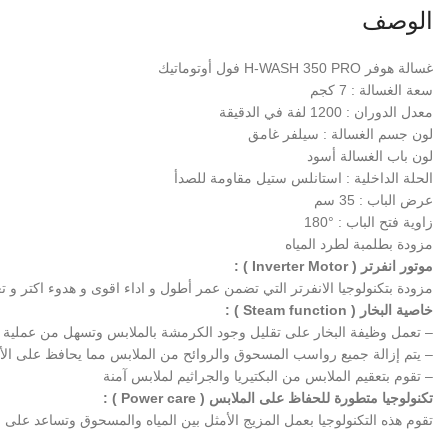
الوصف
غسالة هوفر H-WASH 350 PRO فول أوتوماتيك
سعة الغسالة : 7 كجم
معدل الدوران : 1200 لفة في الدقيقة
لون جسم الغسالة : سيلفر غامق
لون باب الغسالة أسود
الحلة الداخلية : استانلس ستيل مقاومة للصدأ
عرض الباب : 35 سم
زاوية فتح الباب : °180
مزودة بطلمبة لطرد المياه
موتور انفرتر ( Inverter Motor ) :
مزودة بتكنولوجيا الانفرتر التي تضمن عمر أطول و اداء اقوى و هدوء اكتر و ت
خاصية البخار ( Steam function ) :
– تعمل وظيفة البخار على تقليل وجود الكرمشة بالملابس وتسهل من عملية 
– يتم إزالة جميع رواسب المسحوق والروائح من الملابس مما يحافظ على الأ
– تقوم بتعقيم الملابس من البكتيريا والجراثيم لملابس آمنة
تكنولوجيا متطورة للحفاظ على الملابس ( Power care ) :
تقوم هذه التكنولوجيا بعمل المزيج الأمثل بين المياه والمسحوق وتساعد على