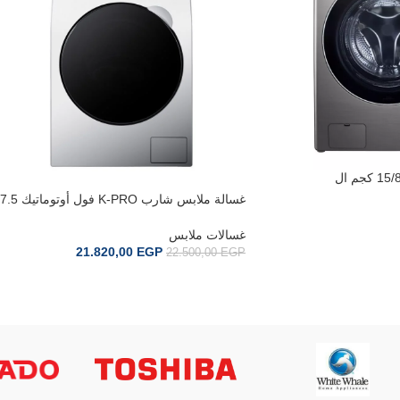
غسالة بتحميل أمامي 15/8 كجم ال
غسالة ملابس شارب K-PRO فول أوتوماتيك 7.5
كجم انفرتر رمادي فاتح ES-FE752KLE-W
غسالات ملابس
21.820,00
EGP
22.500,00
EGP
إضافة إلى السلة