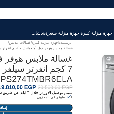
اجهزة منزلية كبيرة
اجهزة منزلية صغيرة
شاشات
الرئيسية
اجهزة منزلية كبيرة
غسالات ملابس
غسالة ملابس هوفر فول أوتوماتيك 7 كجم انفرتر سيلفر غامق H3WPS274TMBR6ELA
غسالة ملابس هوفر فو
7 كجم انفرتر سيلفر 
PS274TMBR6ELA
19.810,00
EGP
20.500,00
EGP
سيتم توصيل الاوردر خلال ٣ ايام عن طريق شركة الشحن الخاصة بنا
1 متوفر في المخزون
إضافة