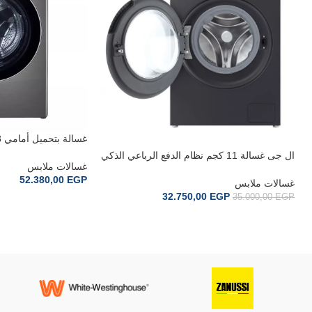
جيF0Z6DRP24
ال جى غسالة 11 كجم نظام الدفع الرباعي الذكي
غسالات ملابس
واي فاي F4X5EYG24
52.380,00
EGP
غسالات ملابس
32.750,00
EGP
35.000,00
EGP
إضافة إلى السلة
إضافة إلى السلة