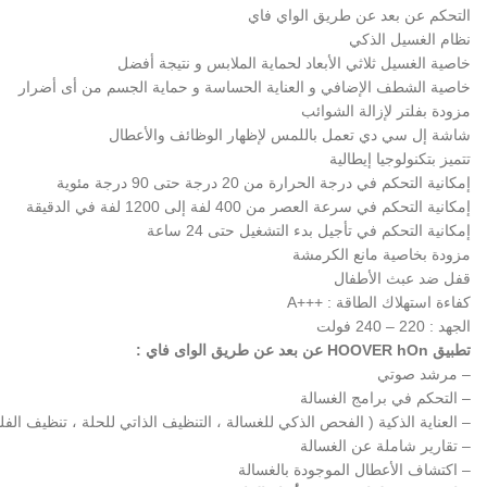
التحكم عن بعد عن طريق الواي فاي
نظام الغسيل الذكي
خاصية الغسيل ثلاثي الأبعاد لحماية الملابس و نتيجة أفضل
خاصية الشطف الإضافي و العناية الحساسة و حماية الجسم من أى أضرار
مزودة بفلتر لإزالة الشوائب
شاشة إل سي دي تعمل باللمس لإظهار الوظائف والأعطال
تتميز بتكنولوجيا إيطالية
إمكانية التحكم في درجة الحرارة من 20 درجة حتى 90 درجة مئوية
إمكانية التحكم في سرعة العصر من 400 لفة إلى 1200 لفة في الدقيقة
إمكانية التحكم في تأجيل بدء التشغيل حتى 24 ساعة
مزودة بخاصية مانع الكرمشة
قفل ضد عبث الأطفال
كفاءة استهلاك الطاقة : +++A
الجهد : 220 – 240 فولت
تطبيق HOOVER hOn عن بعد عن طريق الواى فاي :
– مرشد صوتي
– التحكم في برامج الغسالة
– العناية الذكية ( الفحص الذكي للغسالة ، التنظيف الذاتي للحلة ، تنظيف الفلت
– تقارير شاملة عن الغسالة
– اكتشاف الأعطال الموجودة بالغسالة