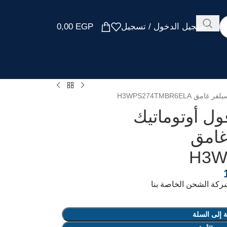
تسجيل الدخول / تسجيل
EGP
0,00
ل أوتوماتيك
غامق
H3W
 إلى السلة