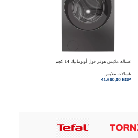
غسالة ملابس هوفر فول أوتوماتيك 14 كجم
انفرتر سيلفرHW414AMBCR-EGY
غسالات ملابس
انفرتر رمادي BD-D100YFVEM
41.660,00
EGP
غسالات ملابس
0
EGP
38.110,00
EGP
إضافة إلى السلة
إضافة إلى السلة