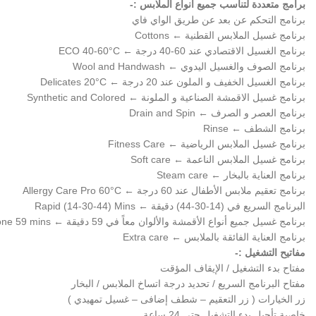
برامج متعددة لتناسب جميع أنواع الملابس :-
برنامج التحكم عن بعد عن طريق الواي فاي
برنامج غسيل الملابس القطنية ← Cottons
برنامج الغسيل الاقتصادي عند 60-40 درجة ← ECO 40-60°C
برنامج الصوف والغسيل اليدوي ← Wool and Handwash
برنامج الغسيل الخفيف و الملون عند 20 درجة ← Delicates 20°C
برنامج غسيل الاقمشة الصناعية و الملونة ← Synthetic and Colored
برنامج العصر و الصرف ← Drain and Spin
برنامج الشطف ← Rinse
برنامج غسيل الملابس الرياضية ← Fitness Care
برنامج غسيل الملابس الناعمة ← Soft care
برنامج العناية بالبخار ← Steam care
برنامج تعقيم ملابس الأطفال عند 60 درجة ← Allergy Care Pro 60°C
البرنامج السريع في (14-30-44) دقيقة ← Rapid (14-30-44) Mins
برنامج غسيل جميع أنواع الأقمشة والألوان معاً في 59 دقيقة ← All in one 59 mins
برنامج العناية الفائقة بالملابس ← Extra care
مفاتيح التشغيل :-
مفتاح بدء التشغيل / الإيقاف المؤقت
مفتاح البرنامج السريع / تحديد درجة اتساخ الملابس / البخار
زر الخيارات ( زر التعقيم – شطف إضافى – غسيل تمهيدي )
خاصية تأجيل بدء التشغيل حتى 24 ساعة