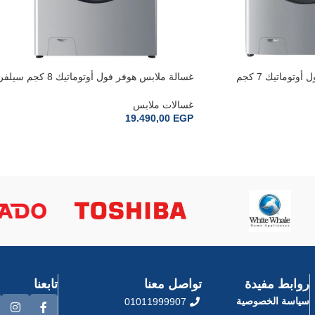
غسالة ملابس هوفر فول أوتوماتيك 7 كجم
غسالة ملابس هوفر فول أوتوماتيك 8 كجم سيلف
ر سيلفر
غامق H3WOS283TABR4ELA
H3
غسالات ملابس
19.490,00
EGP
إضافة إلى السلة
روابط مفيدة
تواصل معنا
تابعنا
سياسة الخصوصية
01011999907