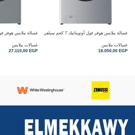
غسالة ملابس هوفر فول أوتوماتيك 7 كجم سيلفر
غامق H3WOS173DBR4-ELA
مجفف 5 كيلو انفرت
DPS4756TMBRELA
غسالات ملابس
غسالات ملابس
27.110,00
EGP
18.050,00
EGP
إضافة إلى السلة
إضافة إلى السلة