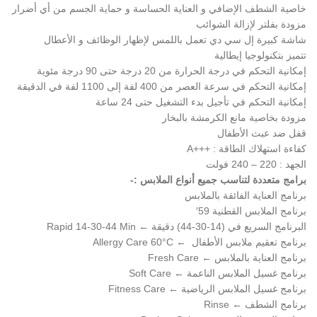
خاصية الشطف الإضافي و العناية الحساسة و حماية الجسم من أي أضرار
مزودة بفلتر لإزالة الشوائب
شاشة كبيرة إل سي دي تعمل باللمس لإظهار الوظائف و الأعطال
تتميز بتكنولوجيا إيطالية
إمكانية التحكم في درجة الحرارة من 20 درجة حتى 90 درجة مئوية
إمكانية التحكم في سرعة العصر من 400 لفة إلى 1100 لفة في الدقيقة
إمكانية التحكم في تأجيل بدء التشغيل حتى 24 ساعة
مزودة بخاصية مانع الكرمشة بالبخار
قفل ضد عبث الأطفال
كفاءة استهلاك الطاقة : +++A
الجهد : 220 – 240 فولت
برامج متعددة لتناسب جميع أنواع الملابس :-
برنامج العناية الفائقة بالملابس
برنامج الملابس القطنية 59′
البرنامج السريع في (14-30-44) دقيقة ← Rapid 14-30-44 Min
برنامج تعقيم ملابس الأطفال ← Allergy Care 60°C
برنامج العناية بالملابس ← Fresh Care
برنامج غسيل الملابس الناعمة ← Soft Care
برنامج غسيل الملابس الرياضية ← Fitness Care
برنامج الشطف ← Rinse