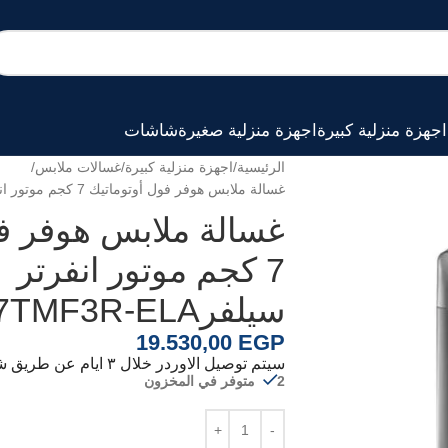
اجهزة منزلية كبيرة
اجهزة منزلية صغيرة
شاشات
الرئيسية
اجهزة منزلية كبيرة
غسالات ملابس
غسالة ملابس هوفر فول أوتوماتيك 7 كجم موتور انفرتر سيلفرH3WS17TMF3R-ELA
غسالة ملابس هوفر فو
7 كجم موتور انفرتر
سيلفرH3WS17TMF3R-ELA
19.530,00
EGP
سيتم توصيل الاوردر خلال ٣ ايام عن طريق شركة الشحن الخاصة بنا
2 متوفر في المخزون