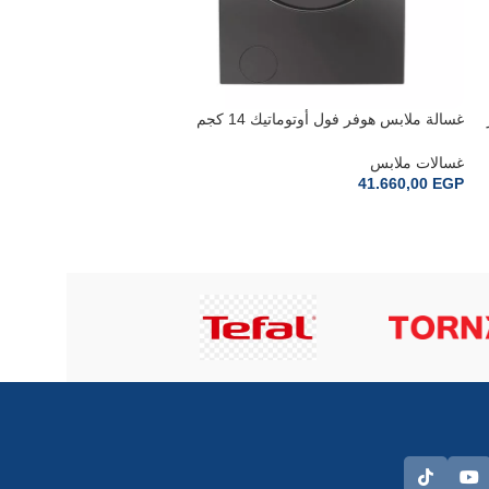
ر
غسالة ملابس هوفر فول أوتوماتيك 14 كجم
انفرتر سيلفرHW414AMBCR-EGY
أسودHLEC10TCEB-ELA
غسالات ملابس
غسالات ملابس
34.810,00
EGP
41.660,00
EGP
إضافة إلى السلة
إضافة إلى السلة