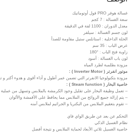
غسالة هوفر PRO فول أوتوماتيك
سعة الغسالة : 7 كجم
معدل الدوران : 1100 لفة في الدقيقة
لون جسم الغسالة : سيلفر
الحلة الداخلية : استانلس ستيل مقاومة للصدأ
عرض الباب : 35 سم
زاوية فتح الباب : °180
لون باب الغسالة : أسود
مزودة بطلمبة لطرد المياه
موتور انفرتر ( Inverter Motor ) :
مزودة بتكنولوجيا الانفرتر التي تضمن عمر أطول و أداء أقوى و هدوء أكتر و ت
خاصية البخار ( Steam function ) :
– تعمل وظيفة البخار على تقليل وجود الكرمشة بالملابس وتسهل من عملية 
– يتم إزالة جميع الروائح من الملابس مما يحافظ على الأقمشة والألوان
– تقوم بتعقيم الملابس من البكتريا و الجراثيم لملابس آمنه
التحكم عن بعد عن طريق الواي فاي
نظام الغسيل الذكي
خاصية الغسيل ثلاثي الأبعاد لحماية الملابس و نتيجة أفضل