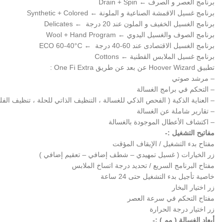
برنامج العصر و الصرف ← Drain + Spin
برنامج غسيل الاقمشة الصناعية و الملونة ← Synthetic + Colored
برنامج الغسيل الخفيف و الملون عند 20 درجة ← Delicates
برنامج الصوف والغسيل اليدوي ← Wool + Hand Program
برنامج الغسيل الاقتصادى عند 60-40 درجة ← ECO 60-40°C
برنامج غسيل الملابس القطنية ← Cottons
تطبيق Hoover Wizard عن بعد عن طريق One Fi Extra :
– مرشد صوتي
– التحكم في برامج الغسالة
– العناية الذكية ( الفحص الذكي للغسالة ، التنظيف الذاتي للحلة ، تنظيف الفلت
– تقارير شاملة عن الغسالة
– اكتشاف الأعطال الموجودة بالغسالة
مفاتيح التشغيل :-
مفتاح بدء التشغيل / الإيقاف المؤقت
زر الخيارات ( غسيل تمهيدي – شطف إضافي – تعقيم إضافي )
مفتاح البرنامج السريع / تحديد درجة اتساخ الملابس
خاصية تأجيل بدء التشغيل حتى 24 ساعة
زر اختيار البخار
مفتاح التحكم في سرعة العصر
زر اختيار درجة الحرارة
أبعاد الغسالة ( مم ) :-