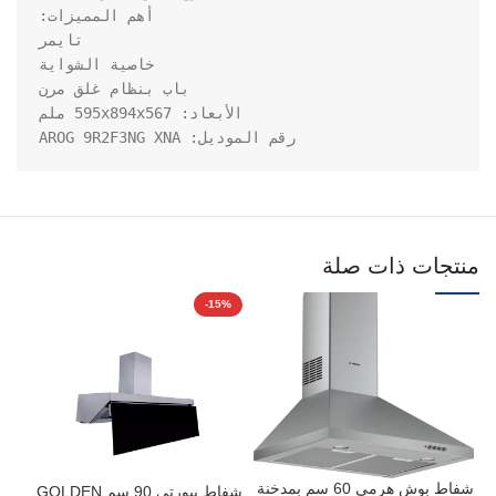
رقم الموديل: AROG 9R2F3NG XNA
منتجات ذات صلة
%
-15%
شفاط بوش هرمى 60 سم بمدخنة
شفاط بيورتى 90 سم GOLDEN