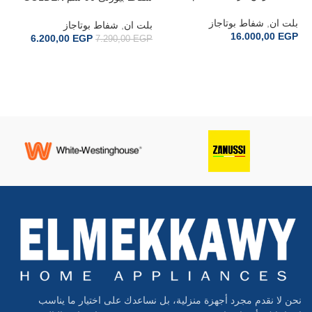
DWP64CC50Z
SOFTO 90cm
بلت ان
,
شفاط بوتاجاز
بلت ان
,
شفاط بوتاجاز
16.000,00
EGP
6.200,00
EGP
7.290,00
EGP
BL
إضافة إلى السلة
إضافة إلى السلة
بل
GP
نحن لا نقدم مجرد أجهزة منزلية، بل نساعدك على اختيار ما يناسب