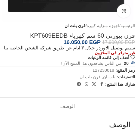
اضغط للتكبير
الرئيسية
اجهزة منزلية كبيرة
فرن بلت ان
فرن بيورتى 60 سم كهرباء KPT609EEDB
16.050,00
EGP
17.900,00
EGP
سيتم توصيل الاوردر خلال ٣ ايام عن طريق شركة الشحن الخاصة بنا
غير متوفر في المخزون
أضف إلى قائمة الرغبات
20
من الناس يشاهدون هذا المنتج الآن!
رمز المنتج:
127230018
التصنيفات:
بلت ان
,
فرن بلت ان
شارك هذا المنتج:
الوصف
الوصف