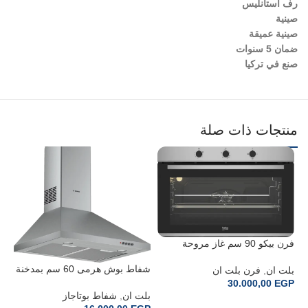
رف استانليس
صينية
صينية عميقة
ضمان 5 سنوات
صنع في تركيا
منتجات ذات صلة
%
فرن بيكو 90 سم غاز مروحة
BBWHT12104XS
شفاط بوش هرمى 60 سم بمدخنة
بلت ان
,
فرن بلت ان
DWP64CC50Z
30.000,00
EGP
بلت ان
,
شفاط بوتاجاز
إضافة إلى السلة