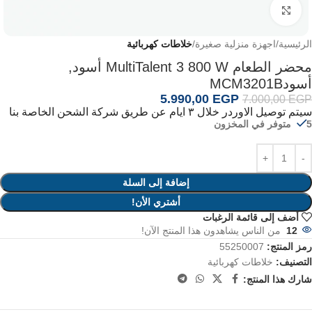
اضغط للتكبير
الرئيسية
اجهزة منزلية صغيرة
خلاطات كهربائية
محضر الطعام MultiTalent 3 800 W أسود,
أسودMCM3201B
5.990,00
EGP
7.000,00
EGP
سيتم توصيل الاوردر خلال ٣ ايام عن طريق شركة الشحن الخاصة بنا
5 متوفر في المخزون
إضافة إلى السلة
أشتري الأن!
أضف إلى قائمة الرغبات
12
من الناس يشاهدون هذا المنتج الآن!
رمز المنتج:
55250007
التصنيف:
خلاطات كهربائية
شارك هذا المنتج: