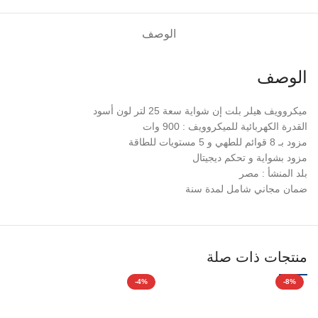
الوصف
الوصف
ميكروويف هيلر بلت إن شواية سعة 25 لتر لون أسود
القدرة الكهربائية للميكروويف : 900 وات
مزود بـ 8 قوائم للطهي و 5 مستويات للطاقة
مزود بشواية و تحكم ديجيتال
بلد المنشأ : مصر
ضمان مجاني شامل لمدة سنة
منتجات ذات صلة
%
-4%
-8%