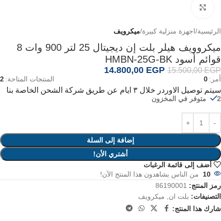
اضغط للتكبير
الرئيسية
اجهزة منزلية كبيرة
ميكرويف
ميكروويف هيلر بلت إن ديجيتال 25 لتر 900 وات 8
قوائم أسود HMBN-25G-BK
14.800,00
EGP
15.500,00
EGP
أمر:
0
المنتجات المتاحة:
2
سيتم توصيل الاوردر خلال ٣ ايام عن طريق شركة الشحن الخاصة بنا
2 متوفر في المخزون
إضافة إلى السلة
أشتري الأن!
أضف إلى قائمة الرغبات
10
من الناس يشاهدون هذا المنتج الآن!
رمز المنتج:
86190001
التصنيفات:
بلت ان
,
ميكرويف
شارك هذا المنتج: