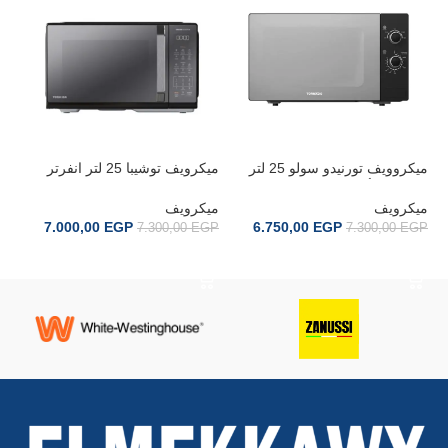
ميكروويف تورنيدو سولو 25 لتر
ميكرويف توشيبا 25 لتر انفرتر
900 وات أسود TMMS-25EL-
اسود MW3-EG25PEI(BK)
بدون
BKS
ميكرويف
ميكرويف
مي
7.000,00
EGP
6.750,00
EGP
GP
7.300,00
EGP
7.300,00
EGP
إضافة إلى السلة
إضافة إلى السلة