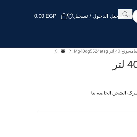
تسجيل الدخول / تسجيل
EGP
0,00
تر Mg40dg5524atsg
ميكرويف سامسونج 40 لتر