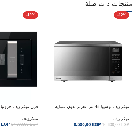
منتجات ذات صلة
-19%
-12%
ميكرويف توشيبا 45 لتر انفرتر بدون شواية
فرن ميكرويف جرونيا BM235ORAB
ML3-EM45PFI(MB)
ميكرويف
ميكرويف
0
EGP
9.500,00
EGP
37.900,00
EGP
10.800,00
EGP
إضافة إلى السلة
إضافة إلى السلة