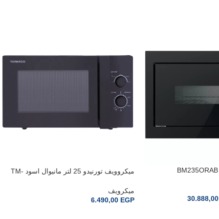
ميكروويف تورنيدو 25 لتر مانيوال اسود TM-
25MK
ميكرويف
30.888,0
6.490,00
EGP
إضافة إلى السلة