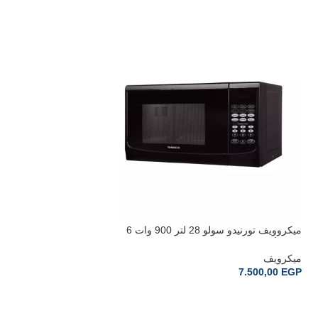
ميكروويف تورنيدو سولو 28 لتر 900 وات 6
قوائم أسودTMD-28S-BK
قوائم استانلسTMD-36GE-SS
ميكرويف
ميكرويف
9.100,00
EGP
7.500,00
EGP
إضافة إلى السلة
إضافة إلى السلة