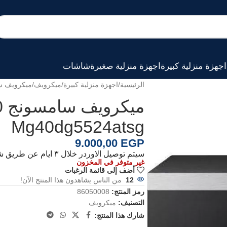
اجهزة منزلية كبيرة
اجهزة منزلية صغيرة
شاشات
الرئيسية
اجهزة منزلية كبيرة
ميكرويف
ميكرويف سامسونج 40 ل
Mg40dg5524atsg
9.000,00
EGP
سيتم توصيل الاوردر خلال ٣ ايام عن طريق شركة الشحن الخاصة بنا
غير متوفر في المخزون
أضف إلى قائمة الرغبات
12
من الناس يشاهدون هذا المنتج الآن!
رمز المنتج:
86050008
التصنيف:
ميكرويف
شارك هذا المنتج: