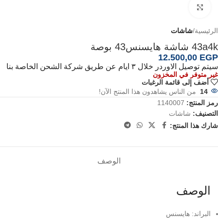
اضغط للتكبير
الرئيسية
شاشات
43a4k شاشة هايسنس43 بوصة
12.500,00
EGP
سيتم توصيل الاوردر خلال ٣ ايام عن طريق شركة الشحن الخاصة بنا
غير متوفر في المخزون
أضف إلى قائمة الرغبات
14
من الناس يشاهدون هذا المنتج الآن!
رمز المنتج:
1140007
التصنيف:
شاشات
شارك هذا المنتج:
الوصف
الوصف
البراند: هايسنس