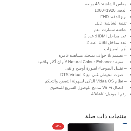
مقاس الشاشة: 43 بوصه
الدقة: 1920×1080
نوع الدقة: FHD
تقنية الشاشة: LED
شاشة سمارت: نعم
عدد مداخل HDMI: عدد 2
عدد مداخل USB: عدد 2
أهم المميزات
– تصميم بلا حواف يمنحك مشاهدة غامرة
– تقنية Natural Colour Enhancer لألوان أكثر واقعية
– تقليل الضوضاء لصورة أوضح وأنقى
– صوت محيطي غني مع DTS Virtual X
– نظام Vidaa OS الذكي لسهولة التصفح والتحكم
– اتصال Wi-Fi مدمج للوصول السريع للمحتوى
رقم الموديل: 43A4K
منتجات ذات صلة
%
-6%