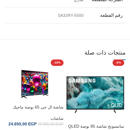
رقم القطعة
SA32RY-5500
منتجات ذات صلة
-18%
-6%
شاشة ال جى 65 بوصة ماجيك
ريموت 8500
شاشات
24.650,00
EGP
29.900,00
EGP
سامسونج شاشة 85 بوصة QLED